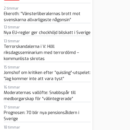
2 timmar
Ekeroth: ”Vänsterliberalernas brott mot
svenskarna allvarligaste någonsin”
13 timmar
Nya EU-regler ger chockhöjd bilskatt i Sverige
13 timmar
sapp
-post
Terrorskandalerna i V: Höll
riksdagsseminarium med terrordömd –
kommunlista skrotas
15 timmar
Jomshof om kritiken efter ”quisling”-utspelet:
”Jag kommer inte att vara tyst”
16 timmar
Moderaternas vallöfte: Snabbspår till
medborgarskap för “välintegrerade”
17 timmar
Prognosen: 70 blir nya pensionsåldern i
Sverige
18 timmar