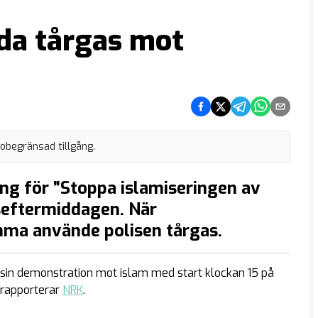
nda tårgas mot
Dela på Facebook
Dela på Twitter
Dela på Telegram
Dela på What
Dela via e
 obegränsad tillgång.
ng för ”Stoppa islamiseringen av
seftermiddagen. När
ma använde polisen tårgas.
 sin demonstration mot islam med start klockan 15 på
 rapporterar
NRK
.