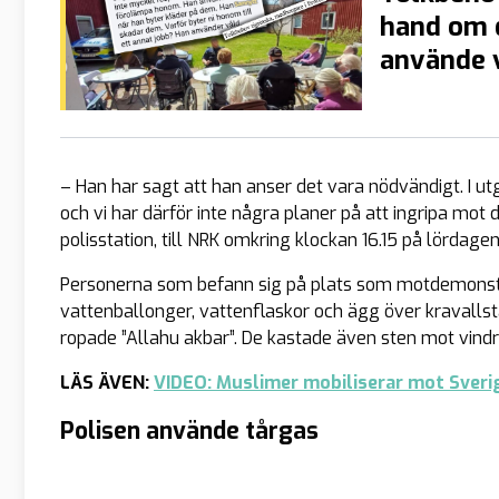
hand om 
använde v
– Han har sagt att han anser det vara nödvändigt. I ut
och vi har därför inte några planer på att ingripa mot 
polisstation, till NRK omkring klockan 16.15 på lördagen
Personerna som befann sig på plats som motdemonstran
vattenballonger, vattenflaskor och ägg över kravallst
ropade ”Allahu akbar”. De kastade även sten mot vindru
LÄS ÄVEN:
VIDEO: Muslimer mobiliserar mot Sveri
Polisen använde tårgas