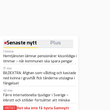
Senaste nytt
Plus
1 timme
Hemtjänsten lämnar pensionärer kissnödiga i
timmar – när kommunen ska spara pengar
17 min
BILDEXTRA: Afghan som våldtog och kastade
ned kvinna i gruvhål fick tänderna utslagna i
fängelset
43 min
Färre internationella tjuvligor i Sverige –
inbrott och stölder fortsätter att minska
Hot ska inte få tysta Samnytt
VIKTIGT