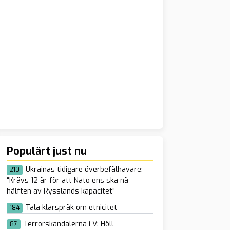
Populärt just nu
Ukrainas tidigare överbefälhavare:
210
“Krävs 12 år för att Nato ens ska nå
hälften av Rysslands kapacitet”
Tala klarspråk om etnicitet
184
Terrorskandalerna i V: Höll
87