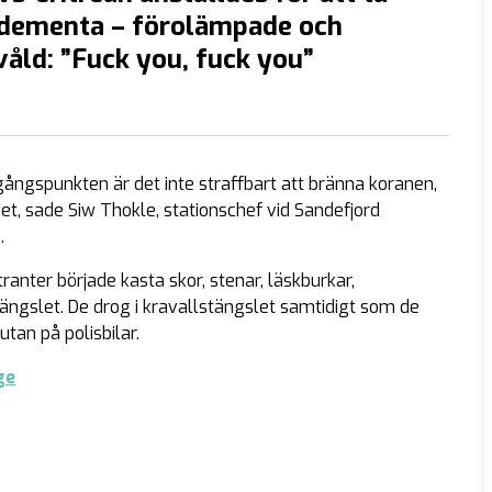
dementa – förolämpade och
åld: ”Fuck you, fuck you”
gångspunkten är det inte straffbart att bränna koranen,
det, sade Siw Thokle, stationschef vid Sandefjord
.
ter började kasta skor, stenar, läskburkar,
ängslet. De drog i kravallstängslet samtidigt som de
tan på polisbilar.
ge