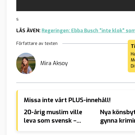
s
LÄS ÄVEN:
Regeringen: Ebba Busch ”inte klok” som 
Författare av texten
T
Ha
Me
Mira Aksoy
Di
Missa inte vårt PLUS-innehåll!
20-årig muslim ville
Nya könsby
leva som svensk –
gynna krimi
kidnappades av familjen
terrorister