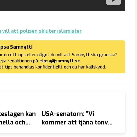
vill att polisen skjuter islamister
ipsa Samnytt!
r du ett tips eller något du vill att Samnytt ska granska?
jla redaktionen på:
tipsa@samnytt.se
tt tips behandlas konfidentiellt och du har källskydd.
teslagen kan
USA-senatorn: ”Vi
Utvis
nella och
kommer att tjäna tonvis
förla
med pengar på Iran-
Covid