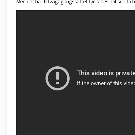
Med det här tillvägagångssättet lyckades polisen få 