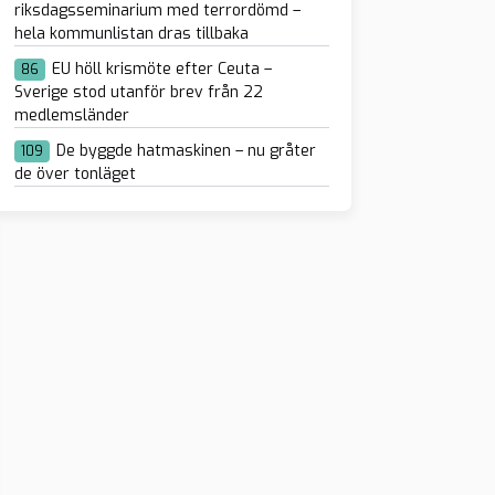
riksdagsseminarium med terrordömd –
hela kommunlistan dras tillbaka
EU höll krismöte efter Ceuta –
86
Sverige stod utanför brev från 22
medlemsländer
De byggde hatmaskinen – nu gråter
109
de över tonläget