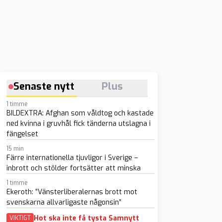
Senaste nytt
Plus
1 timme
BILDEXTRA: Afghan som våldtog och kastade
ned kvinna i gruvhål fick tänderna utslagna i
fängelset
15 min
Färre internationella tjuvligor i Sverige –
inbrott och stölder fortsätter att minska
1 timme
Ekeroth: ”Vänsterliberalernas brott mot
svenskarna allvarligaste någonsin”
Hot ska inte få tysta Samnytt
VIKTIGT