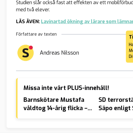
Studien slår också fast att effekten av ett mobilförbu
med två elever.
LÄS ÄVEN:
Lavinartad ökning av lärare som lämnar
Författare av texten
T
Ha
Me
Andreas Nilsson
Di
Missa inte vårt PLUS-innehåll!
Barnskötare Mustafa
SD terrorst
våldtog 14-årig flicka –
Säpo enligt 
”Slappna av, släpp min
riksdagsle
arm habibi, jag älskar