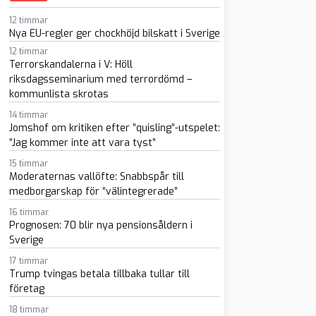
12 timmar
Nya EU-regler ger chockhöjd bilskatt i Sverige
12 timmar
Terrorskandalerna i V: Höll
riksdagsseminarium med terrordömd –
kommunlista skrotas
14 timmar
Jomshof om kritiken efter ”quisling”-utspelet:
sapp
-post
”Jag kommer inte att vara tyst”
15 timmar
Moderaternas vallöfte: Snabbspår till
medborgarskap för “välintegrerade”
16 timmar
Prognosen: 70 blir nya pensionsåldern i
Sverige
17 timmar
Trump tvingas betala tillbaka tullar till
företag
18 timmar