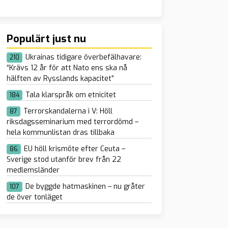
Populärt just nu
Ukrainas tidigare överbefälhavare:
210
“Krävs 12 år för att Nato ens ska nå
hälften av Rysslands kapacitet”
Tala klarspråk om etnicitet
184
Terrorskandalerna i V: Höll
87
riksdagsseminarium med terrordömd –
hela kommunlistan dras tillbaka
EU höll krismöte efter Ceuta –
86
Sverige stod utanför brev från 22
medlemsländer
De byggde hatmaskinen – nu gråter
107
de över tonläget