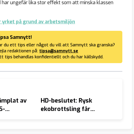
d har ungefär lika stor effekt som att minska klassen
 yrket på grund av arbetsmiljön
ipsa Samnytt!
r du ett tips eller något du vill att Samnytt ska granska?
jla redaktionen på:
tipsa@samnytt.se
tt tips behandlas konfidentiellt och du har källskydd.
ämplat av
HD-beslutet: Rysk
Mark R
S-
ekobrottsling får
mäkti
damot
stanna i Sverige
Romar