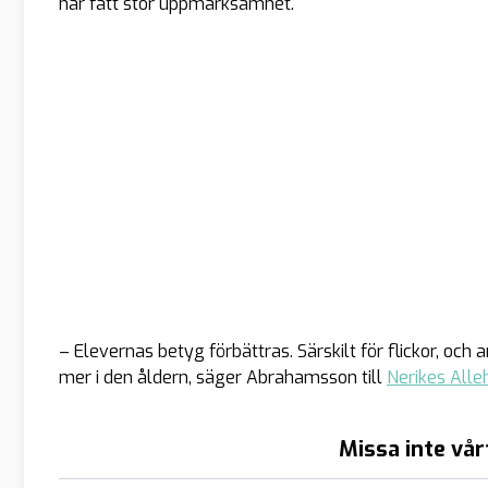
har fått stor uppmärksamhet.
– Elevernas betyg förbättras. Särskilt för flickor, oc
mer i den åldern, säger Abrahamsson till
Nerikes All
Missa inte vår