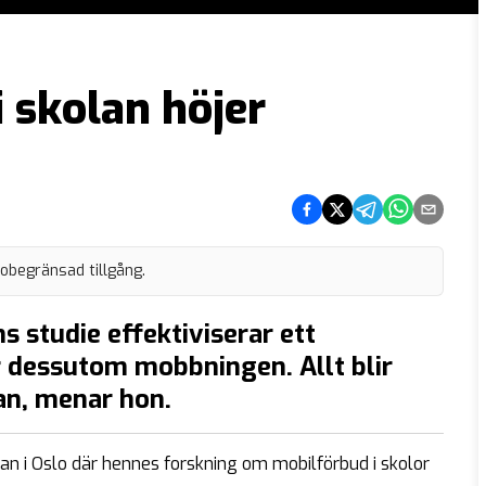
i skolan höjer
Dela på Facebook
Dela på Twitter
Dela på Telegram
Dela på What
Dela via e
 obegränsad tillgång.
 studie effektiviserar ett
 dessutom mobbningen. Allt blir
lan, menar hon.
n i Oslo där hennes forskning om mobilförbud i skolor