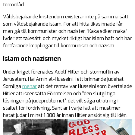
terrordåd.
Våldsbejakande kristendom existerar inte på samma sätt
som våldsbejakande islam. För att hitta likasinnade får
man gå till kommunister och nazister. ”Kaka söker maka”
lyder ett talesätt, och mycket riktigt har islam haft och har
fortfarande kopplingar till kommunism och nazism.
Islam och nazismen
Under kriget förenades Adolf Hitler och stormuftin av
Jerusalem, Haj Amin al-Husseini, i ett brinnande judehat.
Somliga
menar
att det rentav var Husseini som övertalade
Hitler att iscensätta Förintelsen och ”den slutgiltiga
lösningen på judeproblemet”, det vill säga utrotning i
stället för fördrivning. Sant är i varje fall att muslimer
hatat judar i minst 1 300 år innan Hitler anslöt sig till idén.