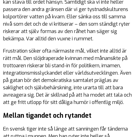
kan stava till ordet hänsyn. Samtidigt ska vi inte heller
passera den andra gränsen där vi ger tystnadskulturens
kolportörer vatten på kvarn. Eller sänka oss till samma
nivå som det och de vi kritiserar – den som ständigt ryter
riskerar att själv formas av den råhet han säger sig
bekämpa. Var alltid den vuxne i rummet.
Frustration söker ofta närmaste mål, vilket inte alltid är
rätt mål. Den slöjdraperade kvinnan med månansikte på
trottoaren riskerar bli stand-in för politikern, imamen,
integrationsmisslyckandet eller världsutvecklingen. Även
på gatan bör det demokratiska samtalet präglas av
saklighet och självbehärskning, inte urarta till att bara
avreagera sig. Det är skillnad på att ha modet att tala och
att ge fritt utlopp för sitt dåliga humör i offentlig miljö.
Mellan tigandet och rytandet
En svensk tiger inte så länge att sanningen får tänderna
att ruttna i munnen. Men han ryter inte heller så