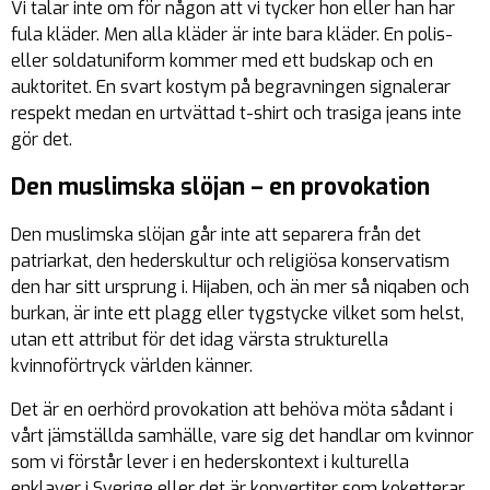
Vi talar inte om för någon att vi tycker hon eller han har
fula kläder. Men alla kläder är inte bara kläder. En polis-
eller soldatuniform kommer med ett budskap och en
auktoritet. En svart kostym på begravningen signalerar
respekt medan en urtvättad t-shirt och trasiga jeans inte
gör det.
Den muslimska slöjan – en provokation
Den muslimska slöjan går inte att separera från det
patriarkat, den hederskultur och religiösa konservatism
den har sitt ursprung i. Hijaben, och än mer så niqaben och
burkan, är inte ett plagg eller tygstycke vilket som helst,
utan ett attribut för det idag värsta strukturella
kvinnoförtryck världen känner.
Det är en oerhörd provokation att behöva möta sådant i
vårt jämställda samhälle, vare sig det handlar om kvinnor
som vi förstår lever i en hederskontext i kulturella
enklaver i Sverige eller det är konvertiter som koketterar