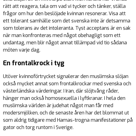
rätt att reagera, tala om vad vi tycker och tänker, ställa
frågor om hur den beslöjade kvinnan resonerar. Visa att
ett tolerant samhälle som det svenska inte är detsamma
som tolerans av det intoleranta. Tyst acceptans är en sak
när man konfronteras med något obehagligt som ett
undantag, men blir något annat tillämpad vid tio sådana
möten varje dag.
En frontalkrock i tyg
Utöver kvinnoförtrycket signalerar den muslimska slöjan
också mycket annat som frontalkrockar med svenska och
västerländska värderingar. I Iran, där slöjtvång råder,
hänger man också homosexuella i lyftkranar. I hela den
muslimska världen är judehat något man får med
modersmjölken, och de senaste åren har det blommat ut
som aldrig tidigare med Hamas-trogna manifestationer på
gator och torg runtom i Sverige.