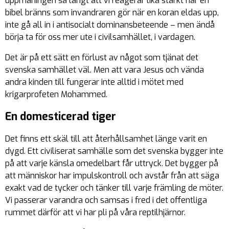
uppmaningen så långt att vi reagerar lika starkt när en
bibel bränns som invandraren gör när en koran eldas upp,
inte gå all in i antisocialt dominansbeteende – men ändå
börja ta för oss mer ute i civilsamhället, i vardagen.
Det är på ett sätt en förlust av något som tjänat det
svenska samhället väl. Men att vara Jesus och vända
andra kinden till fungerar inte alltid i mötet med
krigarprofeten Mohammed.
En domesticerad tiger
Det finns ett skäl till att återhållsamhet länge varit en
dygd. Ett civiliserat samhälle som det svenska bygger inte
på att varje känsla omedelbart får uttryck. Det bygger på
att människor har impulskontroll och avstår från att säga
exakt vad de tycker och tänker till varje främling de möter.
Vi passerar varandra och samsas i fred i det offentliga
rummet därför att vi har pli på våra reptilhjärnor.