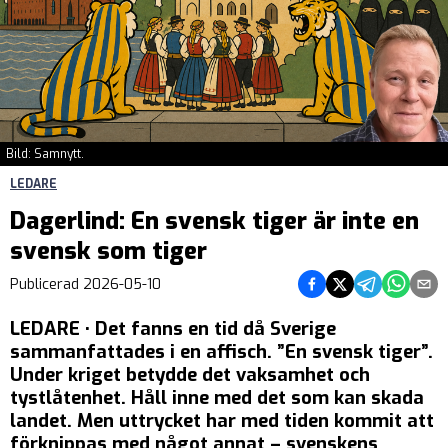
Bild: Samnytt.
LEDARE
Dagerlind: En svensk tiger är inte en
svensk som tiger
Dela på Facebook
Dela på Twitter
Dela på Teleg
Dela på 
Dela 
Publicerad
2026-05-10
LEDARE • Det fanns en tid då Sverige
sammanfattades i en affisch. ”En svensk tiger”.
Under kriget betydde det vaksamhet och
tystlåtenhet. Håll inne med det som kan skada
landet. Men uttrycket har med tiden kommit att
förknippas med något annat – svenskens