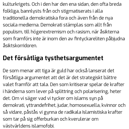
kulturkrigets. Och i den har den ena sidan, den ofta breda
folkliga, bannlysts från och stigmatiserats i alla
traditionella demokratiska fora och även från de nya
sociala medierna. Demokrati stämplas som allt från
populism, till högerextremism och rasism, när åsikterna
som framförs inte är inom den av fintyckareliten påbjudna
åsiktskorridoren.
Det försåtliga tysthetsargumentet
De som menar att tiga är guld har också lanserat det
försåtliga argumentet att det är det strategiskt bättre
valet framför att tala. Den som kritiserar spelar de krafter
i händerna som lever på splittring och polarisering, heter
det. Om vi säger vad vi tycker om islams syn på
demokrati, yttrandefrihet, judar, homosexuella, kvinnor och
så vidare, påstås vi gynna de radikala Islamistiska krafter
som tar på sig offerburkan och kverulerar om
västvärldens islamofobi.