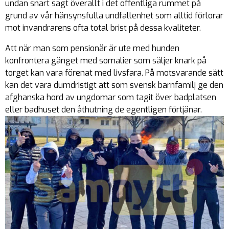
undan snart sagt överallt i det offentliga rummet på
grund av vår hänsynsfulla undfallenhet som alltid förlorar
mot invandrarens ofta total brist på dessa kvaliteter.
Att när man som pensionär är ute med hunden
konfrontera gänget med somalier som säljer knark på
torget kan vara förenat med livsfara. På motsvarande sätt
kan det vara dumdristigt att som svensk barnfamilj ge den
afghanska hord av ungdomar som tagit över badplatsen
eller badhuset den åthutning de egentligen förtjänar.