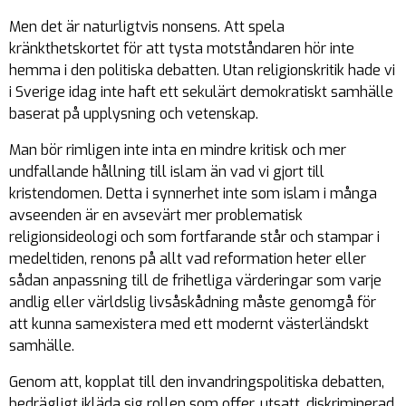
Men det är naturligtvis nonsens. Att spela
kränkthetskortet för att tysta motståndaren hör inte
hemma i den politiska debatten. Utan religionskritik hade vi
i Sverige idag inte haft ett sekulärt demokratiskt samhälle
baserat på upplysning och vetenskap.
Man bör rimligen inte inta en mindre kritisk och mer
undfallande hållning till islam än vad vi gjort till
kristendomen. Detta i synnerhet inte som islam i många
avseenden är en avsevärt mer problematisk
religionsideologi och som fortfarande står och stampar i
medeltiden, renons på allt vad reformation heter eller
sådan anpassning till de frihetliga värderingar som varje
andlig eller världslig livsåskådning måste genomgå för
att kunna samexistera med ett modernt västerländskt
samhälle.
Genom att, kopplat till den invandringspolitiska debatten,
bedrägligt ikläda sig rollen som offer, utsatt, diskriminerad,