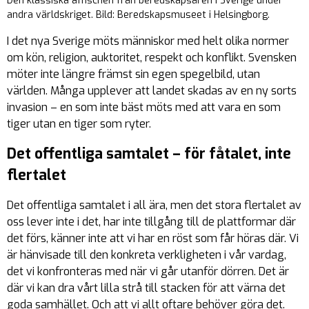
Den klassiska affischen från beredskapsåren i Sverige under
andra världskriget. Bild: Beredskapsmuseet i Helsingborg.
I det nya Sverige möts människor med helt olika normer
om kön, religion, auktoritet, respekt och konflikt. Svensken
möter inte längre främst sin egen spegelbild, utan
världen. Många upplever att landet skadas av en ny sorts
invasion – en som inte bäst möts med att vara en som
tiger utan en tiger som ryter.
Det offentliga samtalet – för fåtalet, inte
flertalet
Det offentliga samtalet i all ära, men det stora flertalet av
oss lever inte i det, har inte tillgång till de plattformar där
det förs, känner inte att vi har en röst som får höras där. Vi
är hänvisade till den konkreta verkligheten i vår vardag,
det vi konfronteras med när vi går utanför dörren. Det är
där vi kan dra vårt lilla strå till stacken för att värna det
goda samhället. Och att vi allt oftare behöver göra det.