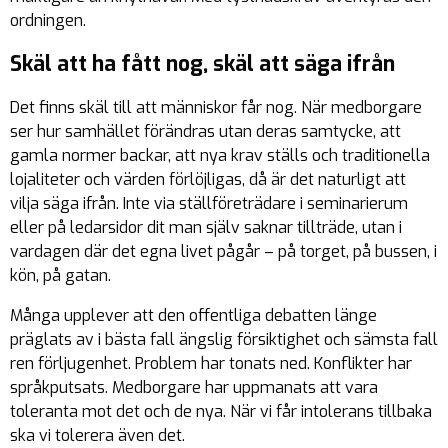
ordningen.
Skäl att ha fått nog, skäl att säga ifrån
Det finns skäl till att människor får nog. När medborgare
ser hur samhället förändras utan deras samtycke, att
gamla normer backar, att nya krav ställs och traditionella
lojaliteter och värden förlöjligas, då är det naturligt att
vilja säga ifrån. Inte via ställföreträdare i seminarierum
eller på ledarsidor dit man själv saknar tillträde, utan i
vardagen där det egna livet pågår – på torget, på bussen, i
kön, på gatan.
Många upplever att den offentliga debatten länge
präglats av i bästa fall ängslig försiktighet och sämsta fall
ren förljugenhet. Problem har tonats ned. Konflikter har
språkputsats. Medborgare har uppmanats att vara
toleranta mot det och de nya. När vi får intolerans tillbaka
ska vi tolerera även det.