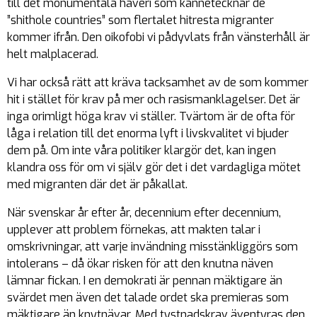
till det monumentala haveri som kännetecknar de
”shithole countries” som flertalet hitresta migranter
kommer ifrån. Den oikofobi vi pådyvlats från vänsterhåll är
helt malplacerad.
Vi har också rätt att kräva tacksamhet av de som kommer
hit i stället för krav på mer och rasismanklagelser. Det är
inga orimligt höga krav vi ställer. Tvärtom är de ofta för
låga i relation till det enorma lyft i livskvalitet vi bjuder
dem på. Om inte våra politiker klargör det, kan ingen
klandra oss för om vi själv gör det i det vardagliga mötet
med migranten där det är påkallat.
När svenskar år efter år, decennium efter decennium,
upplever att problem förnekas, att makten talar i
omskrivningar, att varje invändning misstänkliggörs som
intolerans – då ökar risken för att den knutna näven
lämnar fickan. I en demokrati är pennan mäktigare än
svärdet men även det talade ordet ska premieras som
mäktigare än knytnävar. Med tystnadskrav äventyras den