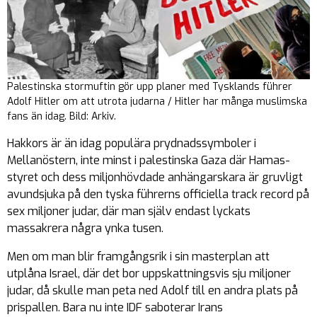
Palestinska stormuftin gör upp planer med Tysklands führer
Adolf Hitler om att utrota judarna / Hitler har många muslimska
fans än idag. Bild: Arkiv.
Hakkors är än idag populära prydnadssymboler i
Mellanöstern, inte minst i palestinska Gaza där Hamas-
styret och dess miljonhövdade anhängarskara är gruvligt
avundsjuka på den tyska führerns officiella track record på
sex miljoner judar, där man själv endast lyckats
massakrera några ynka tusen.
Men om man blir framgångsrik i sin masterplan att
utplåna Israel, där det bor uppskattningsvis sju miljoner
judar, då skulle man peta ned Adolf till en andra plats på
prispallen. Bara nu inte IDF saboterar Irans