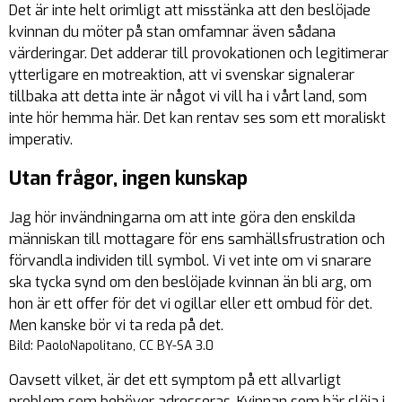
Det är inte helt orimligt att misstänka att den beslöjade
kvinnan du möter på stan omfamnar även sådana
värderingar. Det adderar till provokationen och legitimerar
ytterligare en motreaktion, att vi svenskar signalerar
tillbaka att detta inte är något vi vill ha i vårt land, som
inte hör hemma här. Det kan rentav ses som ett moraliskt
imperativ.
Utan frågor, ingen kunskap
Jag hör invändningarna om att inte göra den enskilda
människan till mottagare för ens samhällsfrustration och
förvandla individen till symbol. Vi vet inte om vi snarare
ska tycka synd om den beslöjade kvinnan än bli arg, om
hon är ett offer för det vi ogillar eller ett ombud för det.
Men kanske bör vi ta reda på det.
Bild: PaoloNapolitano, CC BY-SA 3.0
Oavsett vilket, är det ett symptom på ett allvarligt
problem som behöver adresseras. Kvinnan som bär slöja i