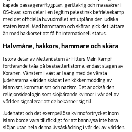
kapade passagerarflygplan, gerillakrig och massakrer i
OS-byar, som delar i en legitim palestinsk befrielsekamp
med det officiella huvudmålet att utplåna den judiska
staten Israel. Med hammaren och skäran gick det lättare
än med hakkorset att få fin internationell status.
Halvmåne, hakkors, hammare och skära
I stora delar av Mellanöstern är Hitlers Mein Kampf
fortfarande tvåa på bestsellerlistorna, endast slagen av
Koranen. Vänstern i väst är i säng med de värsta
judehatarna världen skådat i en kökkenmödding av
islamism, kommunism och nazism. Det är också den
religionsideologin som slöjbärande kvinnor i vår del av
världen signalerar att de bekänner sig till.
Judehatet och det exempellösa kvinnoförtrycket inom
islam borde vara tillräckligt för att bannlysa inte bara
slöjan utan hela denna livsåskådning i vår del av världen.