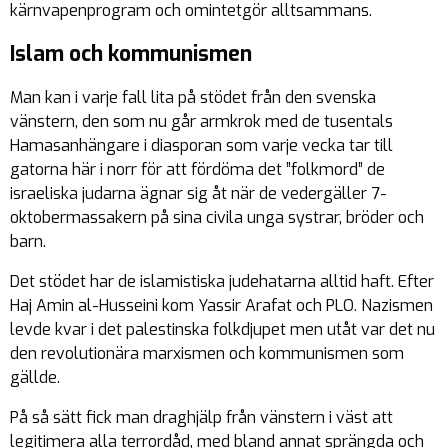
kärnvapenprogram och omintetgör alltsammans.
Islam och kommunismen
Man kan i varje fall lita på stödet från den svenska
vänstern, den som nu går armkrok med de tusentals
Hamasanhängare i diasporan som varje vecka tar till
gatorna här i norr för att fördöma det ”folkmord” de
israeliska judarna ägnar sig åt när de vedergäller 7-
oktobermassakern på sina civila unga systrar, bröder och
barn.
Det stödet har de islamistiska judehatarna alltid haft. Efter
Haj Amin al-Husseini kom Yassir Arafat och PLO. Nazismen
levde kvar i det palestinska folkdjupet men utåt var det nu
den revolutionära marxismen och kommunismen som
gällde.
På så sätt fick man draghjälp från vänstern i väst att
legitimera alla terrordåd, med bland annat sprängda och