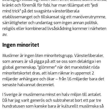
kränkt och föremål för fobi, har man tillämpat ett ”jedi
mind trick” på det svagsinta vänsterliberala
etablissemanget och tillskansat sig ett manöverutrymme,
särrättigheter och undantag som ingen annan politisk,
religiös eller kombinerad livsåskådning kommer i närheten
av.
Ingen minoritet
Muslimer är ingen liten minoritetsgrupp. Vänsterliberaler,
som annars är så pigga på att se oss som delaktiga i en
global gemenskap, ”glömmer” när det marxistiskt röda
minoritetskortet dras, att islam räknar in uppemot 2
miljarder anhängare och ökar – från 1,6 miljarder bara det
senaste halvannat decenniet.
I Sverige är muslimerna minst en halv miljon till antalet.
Då har jag varit generös och subtraherat bort ett par tre
hundratusen som kanske bara är kulturellt muslimska så