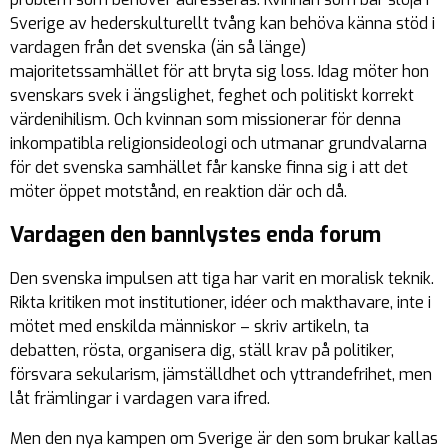
Sverige av hederskulturellt tvång kan behöva känna stöd i
vardagen från det svenska (än så länge)
majoritetssamhället för att bryta sig loss. Idag möter hon
svenskars svek i ängslighet, feghet och politiskt korrekt
värdenihilism. Och kvinnan som missionerar för denna
inkompatibla religionsideologi och utmanar grundvalarna
för det svenska samhället får kanske finna sig i att det
möter öppet motstånd, en reaktion där och då.
Vardagen den bannlystes enda forum
Den svenska impulsen att tiga har varit en moralisk teknik.
Rikta kritiken mot institutioner, idéer och makthavare, inte i
mötet med enskilda människor – skriv artikeln, ta
debatten, rösta, organisera dig, ställ krav på politiker,
försvara sekularism, jämställdhet och yttrandefrihet, men
låt främlingar i vardagen vara ifred.
Men den nya kampen om Sverige är den som brukar kallas