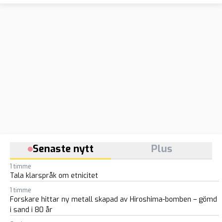
Senaste nytt
Plus
1 timme
Tala klarspråk om etnicitet
1 timme
Forskare hittar ny metall skapad av Hiroshima-bomben – gömd
i sand i 80 år