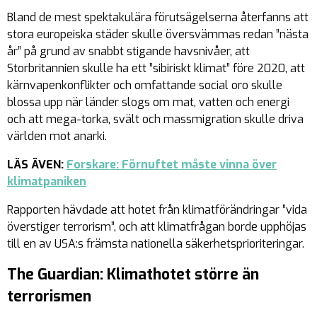
Bland de mest spektakulära förutsägelserna återfanns att
stora europeiska städer skulle översvämmas redan ”nästa
år” på grund av snabbt stigande havsnivåer, att
Storbritannien skulle ha ett ”sibiriskt klimat” före 2020, att
kärnvapenkonflikter och omfattande social oro skulle
blossa upp när länder slogs om mat, vatten och energi
och att mega-torka, svält och massmigration skulle driva
världen mot anarki.
LÄS ÄVEN:
Forskare: Förnuftet måste vinna över
klimatpaniken
Rapporten hävdade att hotet från klimatförändringar ”vida
överstiger terrorism”, och att klimatfrågan borde upphöjas
till en av USA:s främsta nationella säkerhetsprioriteringar.
The Guardian: Klimathotet större än
terrorismen