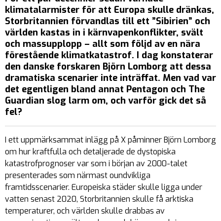
klimatalarmister för att Europa skulle dränkas,
Storbritannien förvandlas till ett ”Sibirien” och
världen kastas in i kärnvapen­konflikter, svält
och massupplopp – allt som följd av en nära
förestående klimatkatastrof. I dag konstaterar
den danske forskaren Björn Lomborg att dessa
dramatiska scenarier inte inträffat. Men vad var
det egentligen bland annat Pentagon och The
Guardian slog larm om, och varför gick det så
fel?
I ett uppmärksammat inlägg på X påminner Björn Lomborg
om hur kraftfulla och detaljerade de dystopiska
katastrofprognoser var som i början av 2000-talet
presenterades som närmast oundvikliga
framtidsscenarier. Europeiska städer skulle ligga under
vatten senast 2020, Storbritannien skulle få arktiska
temperaturer, och världen skulle drabbas av