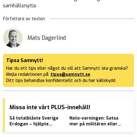
samhällsnytta.
Författare av texten
Mats Dagerlind
Tipsa Samnytt!
Har du ett tips eller något du vill att Samnytt ska granska?
Mejla redaktionen på:
tipsa@samnytt.se
Ditt tips behandlas konfidentiellt och du har källskydd.
Missa inte vårt PLUS-innehåll!
Så totalblåste Sverige
Nato-varningen: Satsa
Åta
Erdogan – hjälpte
mer på militären eller
pol
terrorjagad turk rymma
lär era barn ryska!
”Ja
bry