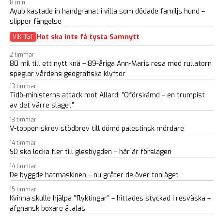
8 min
Ayub kastade in handgranat i villa som dödade familjs hund –
slipper fängelse
Hot ska inte få tysta Samnytt
VIKTIGT
2 timmar
80 mil till ett nytt knä – 89-åriga Ann-Maris resa med rullatorn
speglar vårdens geografiska klyftor
13 timmar
Tidö-ministerns attack mot Allard: ”Oförskämd – en trumpist
av det värre slaget”
13 timmar
V-toppen skrev stödbrev till dömd palestinsk mördare
14 timmar
SD ska locka fler till glesbygden – här är förslagen
14 timmar
De byggde hatmaskinen – nu gråter de över tonläget
15 timmar
Kvinna skulle hjälpa ”flyktingar” – hittades styckad i resväska –
afghansk boxare åtalas