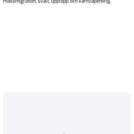
massmigration, svält, upplopp och kärnvapenkrig.