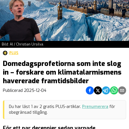
Bild: AI / Christian Ursilva.
PLUS
Domedagsprofetiorna som inte slog
in – forskare om klimat­alarmismens
havererade framtidsbilder
Dela på Facebook
Dela på Twitter
Dela på Teleg
Dela på 
Dela 
Publicerad
2025-12-04
Du har läst
1
av
2
gratis PLUS-artiklar.
Prenumerera
för
obegränsad tillgång.
För ett par decennier sedan varnade