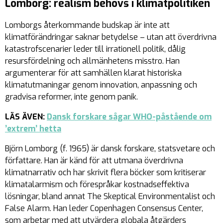
Lomborg: realism behövs i klimatpolitiken
Lomborgs återkommande budskap är inte att
klimatförändringar saknar betydelse – utan att överdrivna
katastrofscenarier leder till irrationell politik, dålig
resursfördelning och allmänhetens misstro. Han
argumenterar för att samhällen klarat historiska
klimatutmaningar genom innovation, anpassning och
gradvisa reformer, inte genom panik.
LÄS ÄVEN:
Dansk forskare sågar WHO-påstående om
’extrem’ hetta
Björn Lomborg (f. 1965) är dansk forskare, statsvetare och
författare. Han är känd för att utmana överdrivna
klimatnarrativ och har skrivit flera böcker som kritiserar
klimatalarmism och förespråkar kostnadseffektiva
lösningar, bland annat The Skeptical Environmentalist och
False Alarm. Han leder Copenhagen Consensus Center,
som arbetar med att utvärdera globala åtgärders