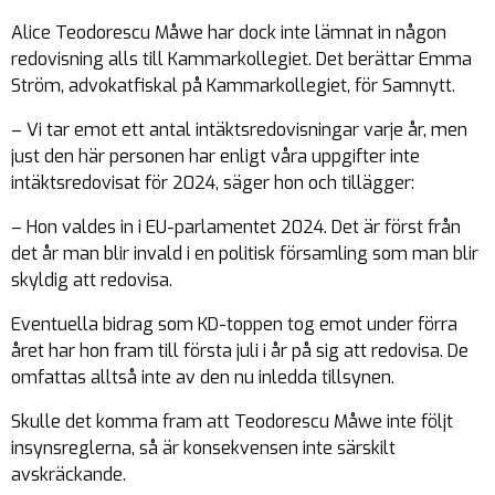
Alice Teodorescu Måwe har dock inte lämnat in någon
redovisning alls till Kammarkollegiet. Det berättar Emma
Ström, advokatfiskal på Kammarkollegiet, för Samnytt.
– Vi tar emot ett antal intäktsredovisningar varje år, men
just den här personen har enligt våra uppgifter inte
intäktsredovisat för 2024, säger hon och tillägger:
– Hon valdes in i EU-parlamentet 2024. Det är först från
det år man blir invald i en politisk församling som man blir
skyldig att redovisa.
Eventuella bidrag som KD-toppen tog emot under förra
året har hon fram till första juli i år på sig att redovisa. De
omfattas alltså inte av den nu inledda tillsynen.
Skulle det komma fram att Teodorescu Måwe
inte
följt
insynsreglerna, så är konsekvensen inte särskilt
avskräckande.