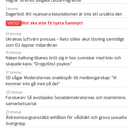
vägrar ta emot illegala Ceuta-migranter
1 timme
Dagerlind: Att nyansera kolonialismen är inte att ursäkta den
Hot ska inte få tysta Samnytt
VIKTIGT
14 timmar
Ukrainas luftvärn pressas – Nato söker akut lösning samtidigt
som EU öppnar miljardkran
15 timmar
Naken balkong-libanes bröt sig in hos svenskar med kniv och
skapade kaos: ”Drogutlöst psykos”
17 timmar
SD sågar Moderaternas snabbspår till medborgarskap: ”Vi
kommer inte gå med på det”
20 timmar
Forskaren: Så avslöjades Socialdemokraternas och islamistens
samarbetsavtal
21 timmar
Äldreomsorgsanställd anhållen för våldtäkt och grova sexuella
övergrepp