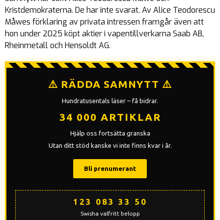
Kristdemokraterna. De har inte svarat. Av Alice Teodorescu
Måwes förklaring av privata intressen framgår även att
hon under 2025 köpt aktier i vapentillverkarna Saab AB,
Rheinmetall och Hensoldt AG.
⚠️ RÄDDA SAMNYTT ⚠️
Hundratusentals läser – få bidrar.
34 000 ARTIKLAR
Hjälp oss fortsätta granska
Utan ditt stöd kanske vi inte finns kvar i år.
Bli prenumerant
123 083 33 50
Swisha valfritt belopp