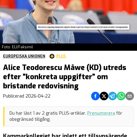
Foto: EU/Faksimil
EUROPEISKA UNIONEN
PLUS
Alice Teodorescu Måwe (KD) utreds
efter ”konkreta uppgifter” om
bristande redovisning
Dela på Facebook
Dela på Twitter
Dela på Teleg
Dela på 
Dela 
Publicerad
2026-04-22
Du har läst
1
av
2
gratis PLUS-artiklar.
Prenumerera
för
obegränsad tillgång.
Kammarkollegiet har inlett ett tillsynsärende