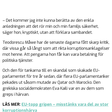
– Det kommer jag inte kunna berätta av den enkla
anledningen att det rör min och min familjs säkerhet,
säger hon, kryptiskt, utan att förklara sambandet.
Teodorescu Måwe har de senaste dagarna fått skarp kritik,
där vissa går så långt som att rikta korruptionsanklagelser
mot henne. Att pengarna hon får kan vara betalning för
politiska tjänster.
Och den för tankarna till en skandal som skakade EU-
parlamentet för tre år sedan, där flera EU-parlamentariker
pekades ut såsom mutade av Qatar och Marocko. Den
grekiska socialdemokraten Eva Kaili var en av dem som
greps i härvan.
LÄS MER:
EU-topp gripen – misstänks vara del av stor
korruptionshärva