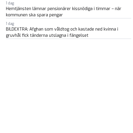
1 dag
Hemtjänsten lämnar pensionärer kissnödiga i timmar – när
kommunen ska spara pengar
1 dag
BILDEXTRA: Afghan som våldtog och kastade ned kvinna i
gruvhål fick tänderna utslagna i fängelset