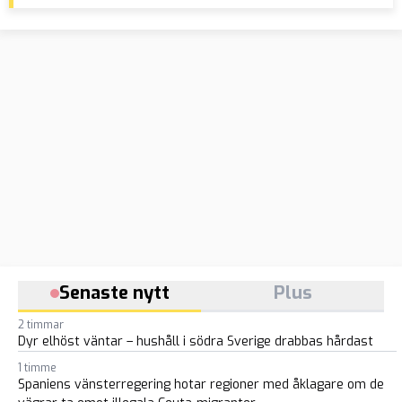
000 kronor i månaden
för
öve
Senaste nytt
Plus
2 timmar
Dyr elhöst väntar – hushåll i södra Sverige drabbas hårdast
1 timme
Spaniens vänsterregering hotar regioner med åklagare om de