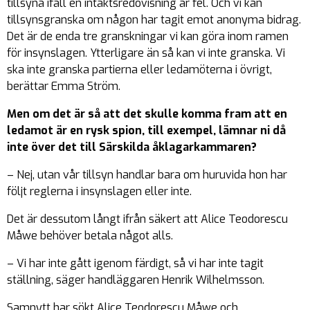
tillsyna ifall en intäktsredovisning är fel. Och vi kan
tillsynsgranska om någon har tagit emot anonyma bidrag.
Det är de enda tre granskningar vi kan göra inom ramen
för insynslagen. Ytterligare än så kan vi inte granska. Vi
ska inte granska partierna eller ledamöterna i övrigt,
berättar Emma Ström.
Men om det är så att det skulle komma fram att en
ledamot är en rysk spion, till exempel, lämnar ni då
inte över det till Särskilda åklagarkammaren?
– Nej, utan vår tillsyn handlar bara om huruvida hon har
följt reglerna i insynslagen eller inte.
Det är dessutom långt ifrån säkert att Alice Teodorescu
Måwe behöver betala något alls.
– Vi har inte gått igenom färdigt, så vi har inte tagit
ställning, säger handläggaren Henrik Wilhelmsson.
Samnytt har sökt Alice Teodorescu Måwe och