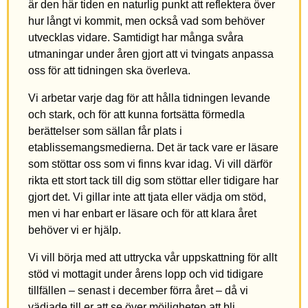
är den här tiden en naturlig punkt att reflektera över
hur långt vi kommit, men också vad som behöver
utvecklas vidare. Samtidigt har många svåra
utmaningar under åren gjort att vi tvingats anpassa
oss för att tidningen ska överleva.
Vi arbetar varje dag för att hålla tidningen levande
och stark, och för att kunna fortsätta förmedla
berättelser som sällan får plats i
etablissemangsmedierna. Det är tack vare er läsare
som stöttar oss som vi finns kvar idag. Vi vill därför
rikta ett stort tack till dig som stöttar eller tidigare har
gjort det. Vi gillar inte att tjata eller vädja om stöd,
men vi har enbart er läsare och för att klara året
behöver vi er hjälp.
Vi vill börja med att uttrycka vår uppskattning för allt
stöd vi mottagit under årens lopp och vid tidigare
tillfällen – senast i december förra året – då vi
vädjade till er att se över möjligheten att bli