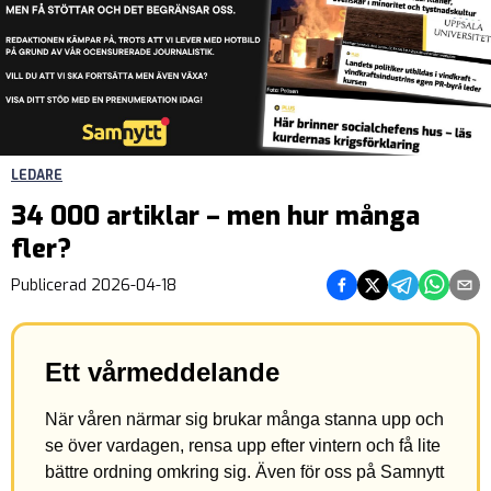
LEDARE
34 000 artiklar – men hur många
fler?
Dela på Facebook
Dela på Twitter
Dela på Teleg
Dela på 
Dela 
Publicerad
2026-04-18
Ett vårmeddelande
När våren närmar sig brukar många stanna upp och
se över vardagen, rensa upp efter vintern och få lite
bättre ordning omkring sig. Även för oss på Samnytt