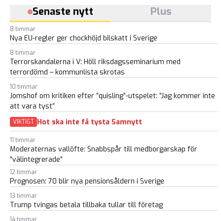
Senaste nytt
Plus
8 timmar
Nya EU-regler ger chockhöjd bilskatt i Sverige
8 timmar
Terrorskandalerna i V: Höll riksdagsseminarium med
terrordömd – kommunlista skrotas
10 timmar
Jomshof om kritiken efter ”quisling”-utspelet: ”Jag kommer inte
att vara tyst”
Hot ska inte få tysta Samnytt
VIKTIGT
11 timmar
Moderaternas vallöfte: Snabbspår till medborgarskap för
“välintegrerade”
12 timmar
Prognosen: 70 blir nya pensionsåldern i Sverige
13 timmar
Trump tvingas betala tillbaka tullar till företag
14 timmar