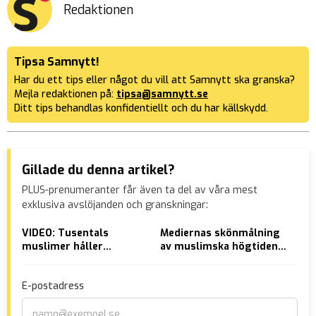
Redaktionen
Tipsa Samnytt!
Har du ett tips eller något du vill att Samnytt ska granska?
Mejla redaktionen på:
tipsa@samnytt.se
Ditt tips behandlas konfidentiellt och du har källskydd.
Gillade du denna artikel?
PLUS-prenumeranter får även ta del av våra mest
exklusiva avslöjanden och granskningar:
VIDEO: Tusentals
Mediernas skönmålning
Bes
muslimer håller
av muslimska högtiden:
kor
massbön i Malmö
”Glädje”
in
E-postadress