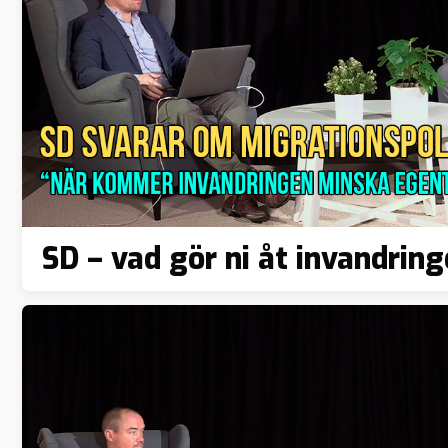
SD – vad gör ni åt invandrin