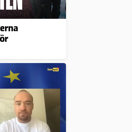
erna
ör