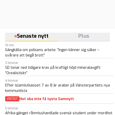
Senaste nytt
Plus
14 min
Gängkälla om polisens arbete: ”Ingen känner sig säker –
svårare att begå brott”
3 timmar
SD tonar ned tidigare krav på kraftigt höjd mineralavgift:
”Orealistiskt”
4 timmar
Efter islamistkaoset: 7 av 8 är araber på Vänsterpartiets nya
kommunlista
Hot ska inte få tysta Samnytt
VIKTIGT
5 timmar
Afrika-gänget rånmisshandlade svensk student under mordhot