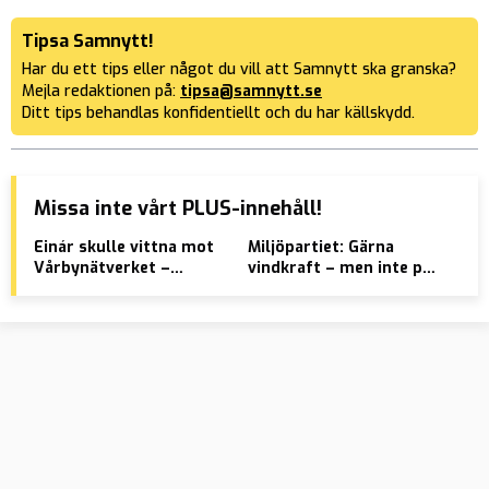
Tipsa Samnytt!
Har du ett tips eller något du vill att Samnytt ska granska?
Mejla redaktionen på:
tipsa@samnytt.se
Ditt tips behandlas konfidentiellt och du har källskydd.
Missa inte vårt PLUS-innehåll!
Einár skulle vittna mot
Miljöpartiet: Gärna
Kör
Vårbynätverket –
vindkraft – men inte på
– s
avrättades med skott i
vår bakgård
inn
huvudet