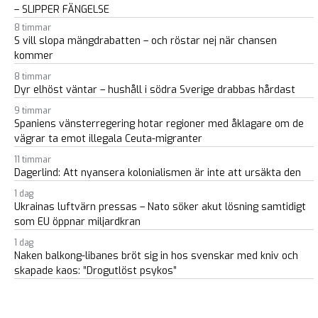
– SLIPPER FÄNGELSE
8 timmar
S vill slopa mängdrabatten – och röstar nej när chansen
kommer
8 timmar
Dyr elhöst väntar – hushåll i södra Sverige drabbas hårdast
9 timmar
Spaniens vänsterregering hotar regioner med åklagare om de
vägrar ta emot illegala Ceuta-migranter
11 timmar
Dagerlind: Att nyansera kolonialismen är inte att ursäkta den
1 dag
Ukrainas luftvärn pressas – Nato söker akut lösning samtidigt
som EU öppnar miljardkran
1 dag
Naken balkong-libanes bröt sig in hos svenskar med kniv och
skapade kaos: ”Drogutlöst psykos”