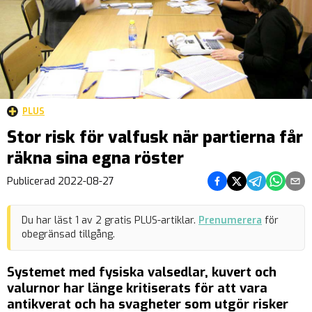
PLUS
Stor risk för valfusk när partierna får
räkna sina egna röster
Dela på Facebook
Dela på Twitter
Dela på Teleg
Dela på 
Dela 
Publicerad
2022-08-27
Du har läst
1
av
2
gratis PLUS-artiklar.
Prenumerera
för
obegränsad tillgång.
Systemet med fysiska valsedlar, kuvert och
valurnor har länge kritiserats för att vara
antikverat och ha svagheter som utgör risker