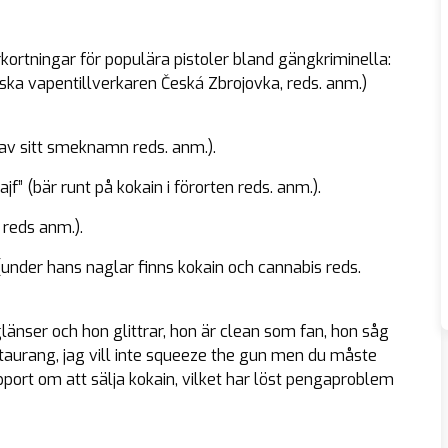
ortningar för populära pistoler bland gängkriminella:
iska vapentillverkaren Česká Zbrojovka, reds. anm.)
 av sitt smeknamn reds. anm.).
f” (bär runt på kokain i förorten reds. anm.).
 reds anm.).
(under hans naglar finns kokain och cannabis reds.
änser och hon glittrar, hon är clean som fan, hon såg
staurang, jag vill inte squeeze the gun men du måste
apport om att sälja kokain, vilket har löst pengaproblem