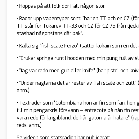
•
Hoppas på att folk dör ifall någon stör.
•
Radar upp vapentyper som: “har en TT och en CZ (förk
TT står för Tokarev TT-33 och CZ för CZ 75 från tjeck
stashad någonstans där bak”.
•
Kalla sig “fish scale Ferzo” (sätter kokain som en del
•
“Brukar springa runt i hooden med min pung full av slaj
•
“Jag var redo med gun eller knife” (bar pistol och kniv
•
“Under naglarna det är rester av fish scale och zutt” 
anm.).
•
Textrader som “Colombiana hon är fin som fan, hon gl
till min pengarkris försvann – entrecote på nån fin re
vara redo för krig ibland, de här gatorna är halare” (r
reds. anm.)
Se videon som statsradion har publicerat: