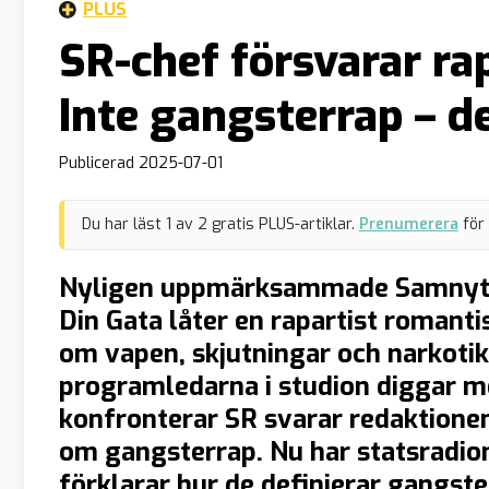
PLUS
SR-chef försvarar ra
Inte gangsterrap – d
Publicerad
2025-07-01
Du har läst
1
av
2
gratis PLUS-artiklar.
Prenumerera
för
Nyligen uppmärksammade Samnytt 
Din Gata låter en rapartist romant
om vapen, skjutningar och narkoti
programledarna i studion diggar me
konfronterar SR svarar redaktionen
om gangsterrap. Nu har statsradio
förklarar hur de definierar gangst