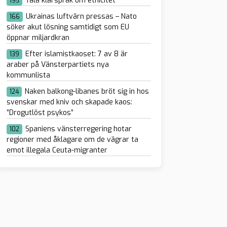
Tala klarspråk om etnicitet
195
Ukrainas luftvärn pressas – Nato
166
söker akut lösning samtidigt som EU
öppnar miljardkran
Efter islamistkaoset: 7 av 8 är
139
araber på Vänsterpartiets nya
kommunlista
Naken balkong-libanes bröt sig in hos
124
svenskar med kniv och skapade kaos:
”Drogutlöst psykos”
Spaniens vänsterregering hotar
102
regioner med åklagare om de vägrar ta
emot illegala Ceuta-migranter