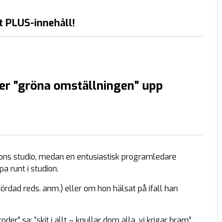
t PLUS-innehåll!
er ”gröna omställningen” upp
ions studio, medan en entusiastisk programledare
a runt i studion.
mördad reds. anm.) eller om hon hälsat på ifall han
er” sa: “skit i allt – knullar dom alla, vi krigar bram”