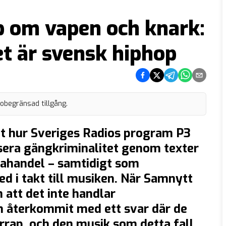
p om vapen och knark:
et är svensk hiphop
Dela på Facebook
Dela på Twitter
Dela på Telegram
Dela på What
Dela via e
 obegränsad tillgång.
hur Sveriges Radios program P3
isera gängkriminalitet genom texter
kahandel – samtidigt som
d i takt till musiken. När Samnytt
 att det inte handlar
n återkommit med ett svar där de
errap, och den musik som detta fall