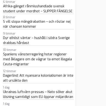
6 timmar
Afrika-gänget rånmisshandlade svensk
student under mordhot – SLIPPER FÄNGELSE
8 timmar
S vill slopa mängdrabatten – och röstar nej
när chansen kommer
9 timmar
sapp
-post
Dyr elhöst väntar – hushåll i södra Sverige
drabbas hårdast
10 timmar
Spaniens vänsterregering hotar regioner
med åklagare om de vägrar ta emot illegala
Ceuta-migranter
12 timmar
Dagerlind: Att nyansera kolonialismen är inte
att ursäkta den
1 dag
Ukrainas luftvärn pressas – Nato söker akut
lösning samtidigt som EU öppnar miljardkran
1 dag