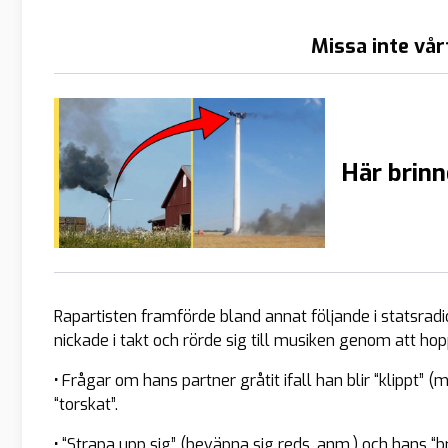
Missa inte vår
Här brinn
Rapartisten framförde bland annat följande i statsrad
nickade i takt och rörde sig till musiken genom att hopp
•
Frågar om hans partner gråtit ifall han blir “klippt” (
“torskat”.
•
“Strapa upp sig” (beväpna sig reds. anm.) och hans “brod