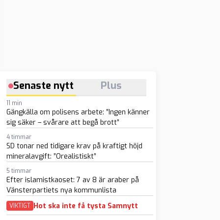
Senaste nytt
Plus
11 min
Gängkälla om polisens arbete: ”Ingen känner
sig säker – svårare att begå brott”
4 timmar
SD tonar ned tidigare krav på kraftigt höjd
mineralavgift: ”Orealistiskt”
5 timmar
Efter islamistkaoset: 7 av 8 är araber på
Vänsterpartiets nya kommunlista
Hot ska inte få tysta Samnytt
VIKTIGT