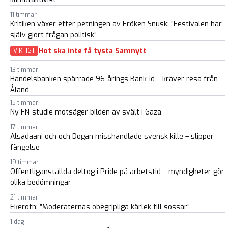
11 timmar
Kritiken växer efter petningen av Fröken Snusk: ”Festivalen har
själv gjort frågan politisk”
Hot ska inte få tysta Samnytt
VIKTIGT
13 timmar
Handelsbanken spärrade 96-årings Bank-id – kräver resa från
Åland
15 timmar
Ny FN-studie motsäger bilden av svält i Gaza
17 timmar
Alsadaani och och Dogan misshandlade svensk kille – slipper
fängelse
19 timmar
Offentliganställda deltog i Pride på arbetstid – myndigheter gör
olika bedömningar
21 timmar
Ekeroth: ”Moderaternas obegripliga kärlek till sossar”
1 dag