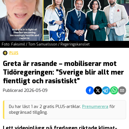
Foto: Faksimil / Tom Samuelsson / Regeringskansliet
PLUS
Greta är rasande – mobiliserar mot
Tidöregeringen: ”Sverige blir allt mer
fientligt och rasistiskt”
Dela på Facebook
Dela på Twitter
Dela på Teleg
Dela på 
Dela 
Publicerad
2026-05-09
Du har läst
1
av
2
gratis PLUS-artiklar.
Prenumerera
för
obegränsad tillgång.
I ett videoinlägg på fredagen riktade klimat-