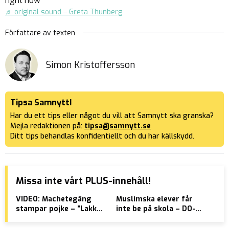
right now
♬ original sound – Greta Thunberg
Författare av texten
Simon Kristoffersson
Tipsa Samnytt!
Har du ett tips eller något du vill att Samnytt ska granska?
Mejla redaktionen på:
tipsa@samnytt.se
Ditt tips behandlas konfidentiellt och du har källskydd.
Missa inte vårt PLUS-innehåll!
VIDEO: Machetegäng
Muslimska elever får
Hån
stampar pojke – ”Lakk
inte be på skola – DO-
Muh
vem sa du horunge till?”
anmäler
amb