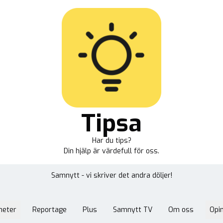
Tipsa
Har du tips?
Din hjälp är värdefull för oss.
Samnytt - vi skriver det andra döljer!
heter
Reportage
Plus
Samnytt TV
Om oss
Opin