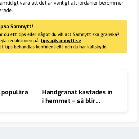
samtidigt vara att det är vanligt att jordanier berömmer
erade.
ipsa Samnytt!
r du ett tips eller något du vill att Samnytt ska granska?
jla redaktionen på:
tipsa@samnytt.se
tt tips behandlas konfidentiellt och du har källskydd.
 populära
Handgranat kastades in
Riksp
i hemmet – så blir
Gänge
straffen
”outtö
barnso