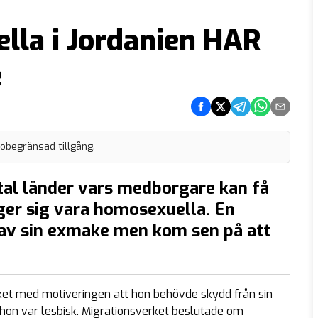
lla i Jordanien HAR
e
Dela på Facebook
Dela på Twitter
Dela på Telegram
Dela på What
Dela via e
 obegränsad tillgång.
antal länder vars medborgare kan få
ger sig vara homosexuella. En
d av sin exmake men kom sen på att
rket med motiveringen att hon behövde skydd från sin
hon var lesbisk. Migrationsverket beslutade om