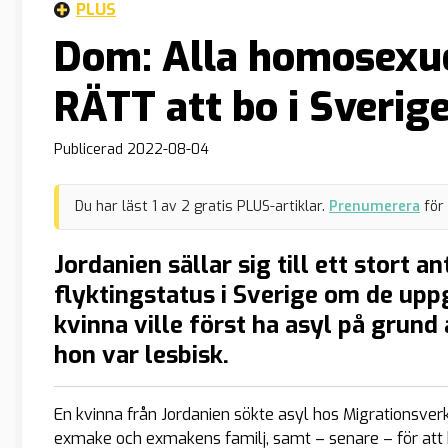
PLUS
Dom: Alla homosexue
RÄTT att bo i Sverig
Publicerad
2022-08-04
Du har läst
1
av
2
gratis PLUS-artiklar.
Prenumerera
för
Jordanien sällar sig till ett stort 
flyktingstatus i Sverige om de upp
kvinna ville först ha asyl på grun
hon var lesbisk.
En kvinna från Jordanien sökte asyl hos Migrationsve
exmake och exmakens familj, samt – senare – för att 