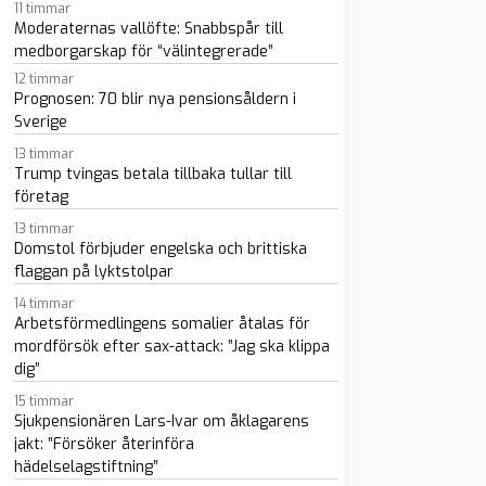
11 timmar
Moderaternas vallöfte: Snabbspår till
medborgarskap för “välintegrerade”
12 timmar
Prognosen: 70 blir nya pensionsåldern i
Sverige
13 timmar
sapp
-post
Trump tvingas betala tillbaka tullar till
företag
13 timmar
Domstol förbjuder engelska och brittiska
flaggan på lyktstolpar
14 timmar
Arbetsförmedlingens somalier åtalas för
mordförsök efter sax-attack: ”Jag ska klippa
dig”
15 timmar
Sjukpensionären Lars-Ivar om åklagarens
jakt: ”Försöker återinföra
hädelselagstiftning”