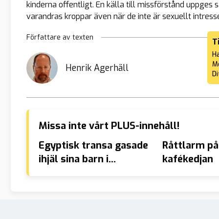
kinderna offentligt. En källa till missförstånd uppges 
varandras kroppar även när de inte är sexuellt intress
Författare av texten
T
Ha
Me
Henrik Agerhäll
Di
Missa inte vårt PLUS-innehåll!
Egyptisk transa gasade
Råttlarm på
ihjäl sina barn i
kafékedjan
Södertälje – får sitta i
kvinnofängelse