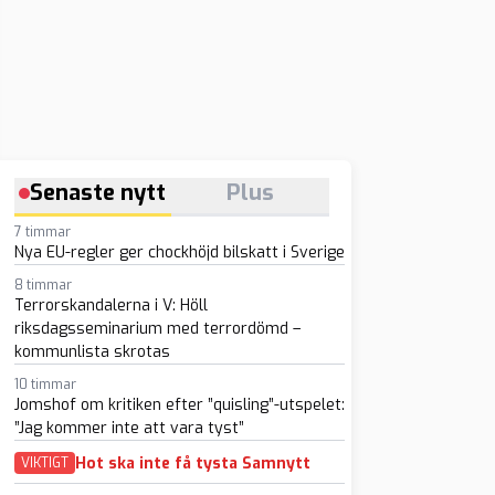
Senaste nytt
Plus
7 timmar
Nya EU-regler ger chockhöjd bilskatt i Sverige
8 timmar
Terrorskandalerna i V: Höll
riksdagsseminarium med terrordömd –
kommunlista skrotas
10 timmar
Jomshof om kritiken efter ”quisling”-utspelet:
”Jag kommer inte att vara tyst”
Hot ska inte få tysta Samnytt
VIKTIGT