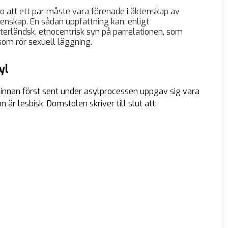
ro att ett par måste vara förenade i äktenskap av
tenskap. En sådan uppfattning kan, enligt
terländsk, etnocentrisk syn på parrelationen, som
som rör sexuell läggning.
yl
kvinnan först sent under asylprocessen uppgav sig vara
 är lesbisk. Domstolen skriver till slut att: