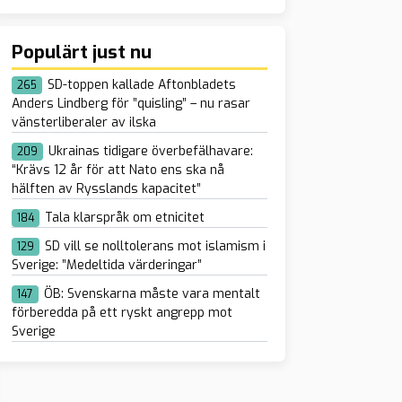
Populärt just nu
SD-toppen kallade Aftonbladets
265
Anders Lindberg för ”quisling” – nu rasar
vänsterliberaler av ilska
Ukrainas tidigare överbefälhavare:
209
“Krävs 12 år för att Nato ens ska nå
hälften av Rysslands kapacitet”
Tala klarspråk om etnicitet
184
SD vill se nolltolerans mot islamism i
129
Sverige: ”Medeltida värderingar”
ÖB: Svenskarna måste vara mentalt
147
förberedda på ett ryskt angrepp mot
Sverige